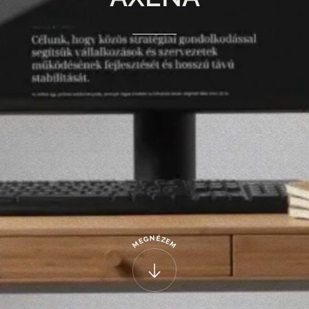
N
É
G
Z
E
E
M
M