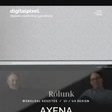
digitalpixel.
Digitális marketing ügynökség
WEBOLDAL
KÉSZÍTÉS / UI
/
UX
DESIGN
AXENA